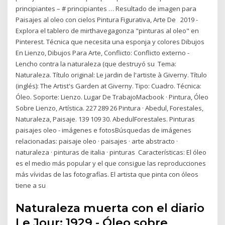
principiantes – # principiantes … Resultado de imagen para
Paisajes al oleo con cielos Pintura Figurativa, Arte De 2019 -
Explora el tablero de mirthavegagonza "pinturas al oleo" en
Pinterest. Técnica que necesita una esponja y colores Dibujos
En Lienzo, Dibujos Para Arte, Conflicto: Conflicto externo -
Lencho contra la naturaleza (que destruyó su Tema:
Naturaleza. Título original: Le jardin de l'artiste à Giverny. Título
(inglés): The Artist's Garden at Giverny. Tipo: Cuadro. Técnica:
Óleo. Soporte: Lienzo. Lugar De TrabajoMacbook · Pintura, Óleo
Sobre Lienzo, Artística. 227 289 26 Pintura · Abedul, Forestales,
Naturaleza, Paisaje. 139 109 30. AbedulForestales. Pinturas
paisajes oleo - imágenes e fotosBúsquedas de imágenes
relacionadas: paisaje oleo · paisajes · arte abstracto ·
naturaleza · pinturas de italia · pinturas Características: El óleo
es el medio más popular y el que consigue las reproducciones
más vívidas de las fotografías. El artista que pinta con óleos
tiene a su
Naturaleza muerta con el diario
Le Jour: 1929 - Óleo sobre