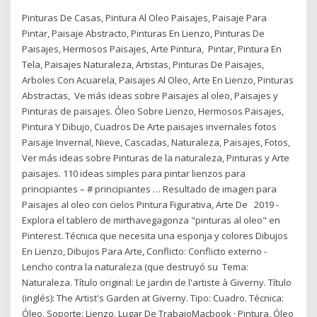
Pinturas De Casas, Pintura Al Oleo Paisajes, Paisaje Para
Pintar, Paisaje Abstracto, Pinturas En Lienzo, Pinturas De
Paisajes, Hermosos Paisajes, Arte Pintura, Pintar, Pintura En
Tela, Paisajes Naturaleza, Artistas, Pinturas De Paisajes,
Arboles Con Acuarela, Paisajes Al Oleo, Arte En Lienzo, Pinturas
Abstractas, Ve más ideas sobre Paisajes al oleo, Paisajes y
Pinturas de paisajes. Óleo Sobre Lienzo, Hermosos Paisajes,
Pintura Y Dibujo, Cuadros De Arte paisajes invernales fotos
Paisaje Invernal, Nieve, Cascadas, Naturaleza, Paisajes, Fotos,
Ver más ideas sobre Pinturas de la naturaleza, Pinturas y Arte
paisajes. 110 ideas simples para pintar lienzos para
principiantes – # principiantes … Resultado de imagen para
Paisajes al oleo con cielos Pintura Figurativa, Arte De 2019 -
Explora el tablero de mirthavegagonza "pinturas al oleo" en
Pinterest. Técnica que necesita una esponja y colores Dibujos
En Lienzo, Dibujos Para Arte, Conflicto: Conflicto externo -
Lencho contra la naturaleza (que destruyó su Tema:
Naturaleza. Título original: Le jardin de l'artiste à Giverny. Título
(inglés): The Artist's Garden at Giverny. Tipo: Cuadro. Técnica:
Óleo. Soporte: Lienzo. Lugar De TrabajoMacbook · Pintura, Óleo