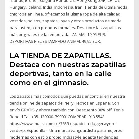
Islands, Brunei, Bulgaria Honduras, Hong Kong SAR, CHINA,
Hungary, Iceland, India, Indonesia, Iran Tienda de última moda
chic ropa en línea, ofrecemos la última ropa de alta calidad,
vestidos, bolsos, zapatos, joyas y otros productos de moda
para usted, con prendas formales. Descubre las zapatillas
más originales de la temporada . ANIMAL 19,95 EUR.
DEPORTIVAS PIEL ESTAMPADO ANIMAL 49,95 EUR.
LA TIENDA DE ZAPATILLAS.
Destaca con nuestras zapatillas
deportivas, tanto en la calle
como en el gimnasio.
Los zapatos más cómodos que puedas encontrar en nuestra
tienda online de zapatos de Piel y Hechos en España. Con
envío GRATIS y ahora también con Descuento 38% off. Tenis
Rebeld Talla 35. 129000. 79900. COMPRAR. 913 5543
https://www.mussi.com.co/7639-espadrilla-daggerwyrm-
verde/p. Espadrilla - Una marca vanguardista para mujeres
modernas con estilo propio. Indiastyle adapta tendencias